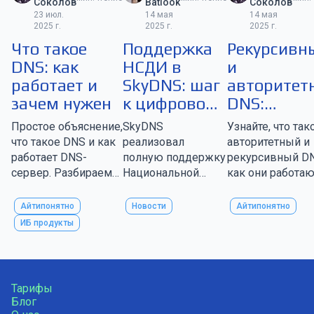
Соколов
Batlook
Соколов
23 июл.
14 мая
14 мая
2025 г.
2025 г.
2025 г.
Что такое
Поддержка
Рекурсивн
DNS: как
НСДИ в
и
работает и
SkyDNS: шаг
авторитет
зачем нужен
к цифровому
DNS:
суверенитету
основные
Простое объяснение,
SkyDNS
Узнайте, что так
принципы
что такое DNS и как
реализовал
авторитетный и
работы и
работает DNS-
полную поддержку
рекурсивный DN
сервер. Разбираем
Национальной
как они работаю
различия
типы серверов,
системы доменных
различия, а так
зоны, ресурсные
имён (НСДИ). В
как улучшить
Айтипонятно
Новости
Айтипонятно
записи и защиту от
статье о том, что
безопасность.
ИБ продукты
атак. Все о DNS —
такое НСДИ, чем
Подробное
понятно и по делу
он важен для
объяснение все
бизнеса и как его
принципов и
подключить
функций DNS-
Тарифы
серверов.
Блог