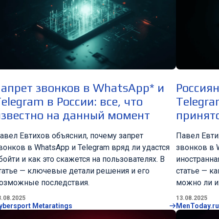
Запрет звонков в WhatsApp* и
Россиян
elegram в России: все, что
Telegra
известно на данный момент
принято
авел Евтихов объяснил, почему запрет
Павел Евти
вонков в WhatsApp и Telegram вряд ли удастся
звонков в 
бойти и как это скажется на пользователях. В
иностранна
татье — ключевые детали решения и его
статье — ка
озможные последствия.
можно ли и
3.08.2025
13.08.2025
ybersport Metaratings
MenToday.ru