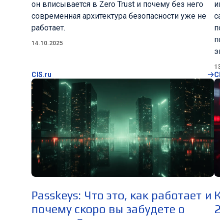
он вписывается в Zero Trust и почему без него
и
современная архитектура безопасности уже не
с
работает.
п
п
14.10.2025
э
1
CIS.ru
C
Passkeys: Что это, как работает и
почему скоро вы забудете о