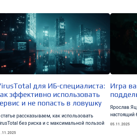
irusTotal для ИБ-специалиста:
Игра ва
как эффективно использовать
поддел
ервис и не попасть в ловушку
Ярослав Яц
настоящий 
 статье рассказываем, как использовать
irusTotal без риска и с максимальной пользой
05.11.2025
1.11.2025