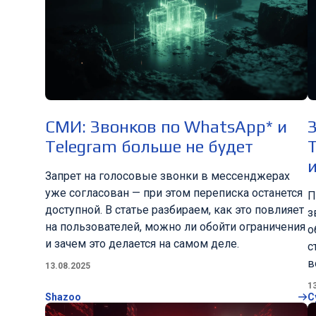
СМИ: Звонков по WhatsApp* и
Telegram больше не будет
T
Запрет на голосовые звонки в мессенджерах
уже согласован — при этом переписка останется
П
доступной. В статье разбираем, как это повлияет
з
на пользователей, можно ли обойти ограничения
о
и зачем это делается на самом деле.
с
в
13.08.2025
1
Shazoo
C