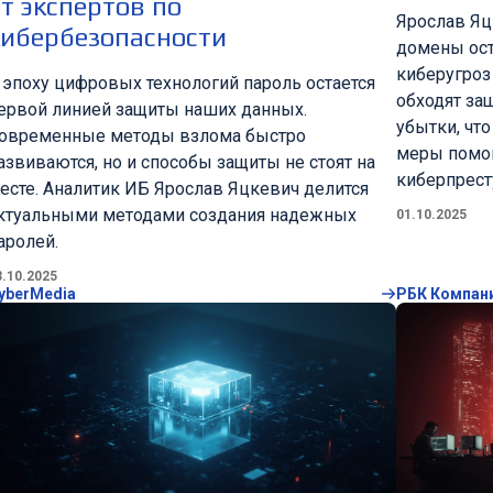
т экспертов по
Ярослав Яц
кибербезопасности
домены ост
киберугроз 
 эпоху цифровых технологий пароль остается
обходят за
ервой линией защиты наших данных.
убытки, чт
овременные методы взлома быстро
меры помог
азвиваются, но и способы защиты не стоят на
киберпрест
есте. Аналитик ИБ Ярослав Яцкевич делится
ктуальными методами создания надежных
01.10.2025
аролей.
3.10.2025
yberMedia
РБК Компан