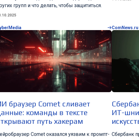
ругих групп и что делать, чтобы защититься.
3.10.2025
yberMedia
ComNews.ru
ИИ браузер Comet сливает
Сберба
данные: команды в тексте
ИТ-шни
открывают путь хакерам
искусс
ейробраузер Comet оказался уязвим к промпт-
Сбербанк 