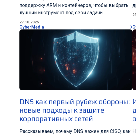
поддержку ARM и контейнеров, чтобы выбрать
д
лучший инструмент под свои задачи
2
27.10.2025
CyberMedia
C
DNS как первый рубеж обороны:
новые подходы к защите
корпоративных сетей
Рассказываем, почему DNS важен для CISO, как
Н