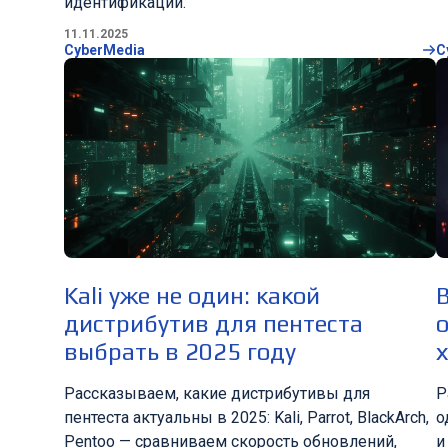
идентификации.
11.11.2025
CyberMedia
C
Kali уже не один: какой
B
дистрибутив для пентеста
выбрать в 2025 году
Рассказываем, какие дистрибутивы для
Р
пентеста актуальны в 2025: Kali, Parrot, BlackArch,
о
Pentoo — сравниваем скорость обновлений,
и