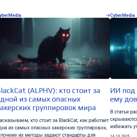
yberMedia
CyberMedia
lackCat (ALPHV): кто стоит за
ИИ под
одной из самых опасных
ему дов
хакерских группировок мира
В статье р
скрываются
асказываем, кто стоит за BlackCat, как работает
избежать у
дна из самых опасных хакерских группировок,
 почему их методы задают стандарты для
14.10.2025