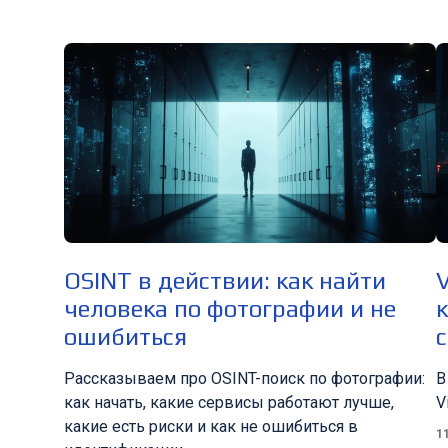
OSINT в действии: как найти
V
человека по фотографии и не
ошибиться
с
Рассказываем про OSINT-поиск по фотографии:
В
как начать, какие сервисы работают лучше,
V
какие есть риски и как не ошибиться в
1