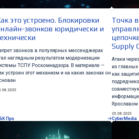
ак это устроено. Блокировки
Точка в
онлайн-звонков юридически и
управл
технически
цепочке
Supply 
апрет звонков в популярных мессенджерах
тал наглядным результатом модернизации
Атаки чере
истемы ТСПУ Роскомнадзора. В материале —
из главных
ак устроен этот механизм и на каких законах он
как защитит
снован.
подрядчико
совместную
8.08.2025
информаци
Ярославом
20.08.2025
БК Про
CyberMedia