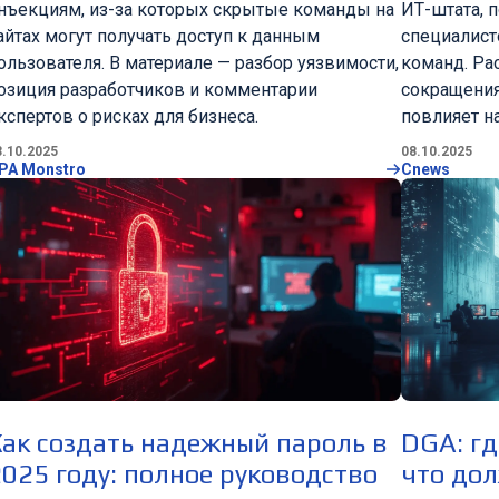
нъекциям, из-за которых скрытые команды на
ИТ-штата, 
айтах могут получать доступ к данным
специалист
ользователя. В материале — разбор уязвимости,
команд. Рас
озиция разработчиков и комментарии
сокращения
кспертов о рисках для бизнеса.
повлияет н
3.10.2025
08.10.2025
PA Monstro
Cnews
Как создать надежный пароль в
DGA: гд
2025 году: полное руководство
что до