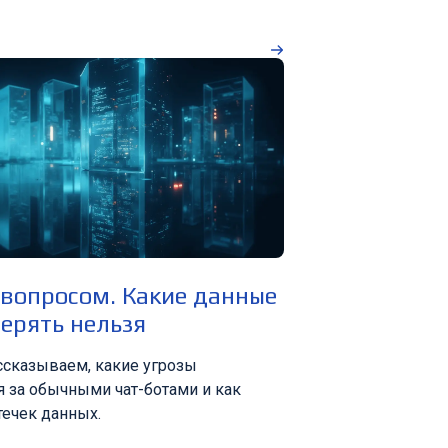
 вопросом. Какие данные
ерять нельзя
ассказываем, какие угрозы
 за обычными чат-ботами и как
течек данных.