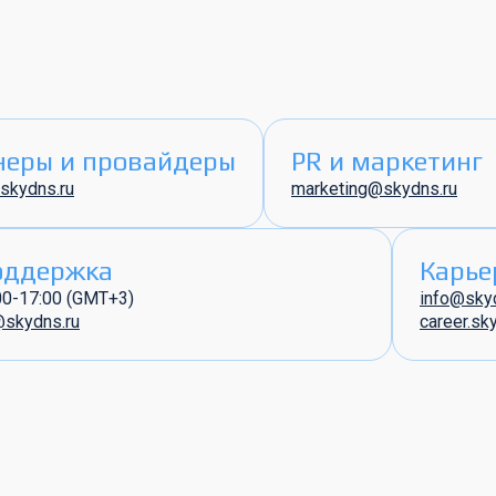
неры и провайдеры
PR и маркетинг
skydns.ru
marketing@skydns.ru
оддержка
Карье
00-17:00 (GMT+3)
info@sky
@skydns.ru
career.sk