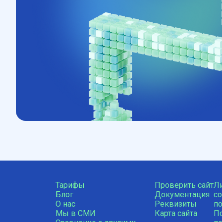
Тарифы
Проверить сайт
Л
Блог
Документация
с
О нас
Реквизиты
п
Мы в СМИ
Карта сайта
П