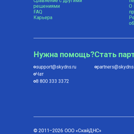
Сравнение с другими
п
решениями
О
FAQ
пр
Карьера
Р
о
Нужна помощь?
Стать пар
support@skydns.ru
partners@skydns.
Чат
8 800 333 3372
© 2011–
2026
ООО «СкайДНС»