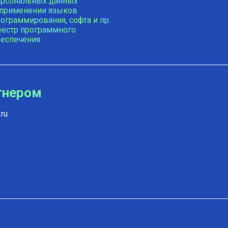
ерсональных данных
 применении языков
ограммирования, софта и пр.
еестр программного
беспечения
тнером
ru