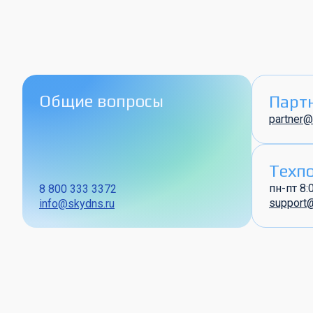
Общие вопросы
Парт
partner@
Техп
пн-пт 8:
8 800 333 3372
support
info@skydns.ru