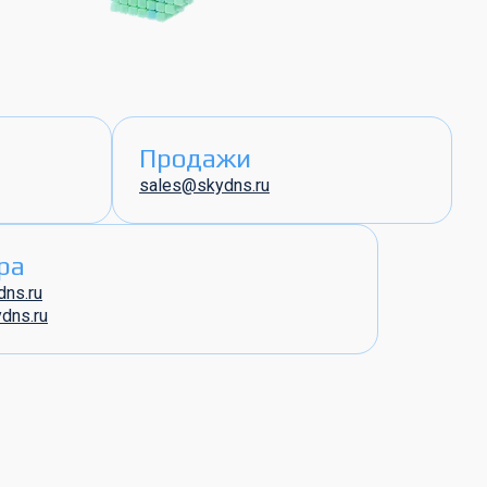
Продажи
sales@skydns.ru
ра
dns.ru
ydns.ru