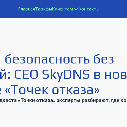
Главная
Тарифы
Клиентам
Контакты
 безопасность без
й: CEO SkyDNS в но
 «Точек отказа»
дкаста «Точки отказа» эксперты разбирают, где к