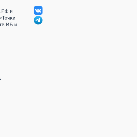
.РФ и
 «Точки
тв ИБ и
;