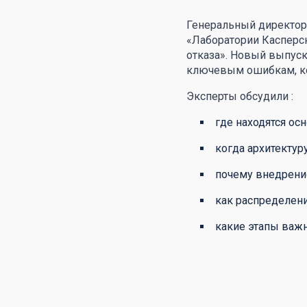
Генеральный директор
«Лаборатории Касперск
отказа». Новый выпус
ключевым ошибкам, к
Эксперты обсудили :
где находятся ос
когда архитектур
почему внедрение
как распределени
какие этапы важн