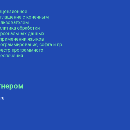
ицензионное
оглашение с конечным
ользователем
олитика обработки
ерсональных данных
 применении языков
ограммирования, софта и пр.
еестр программного
беспечения
тнером
ru