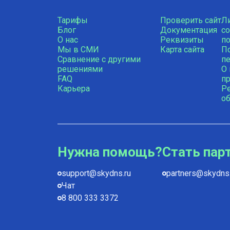
Тарифы
Проверить сайт
Л
Блог
Документация
с
О нас
Реквизиты
п
Мы в СМИ
Карта сайта
П
Сравнение с другими
п
решениями
О
FAQ
пр
Карьера
Р
о
Нужна помощь?
Стать пар
support@skydns.ru
partners@skydns.
Чат
8 800 333 3372