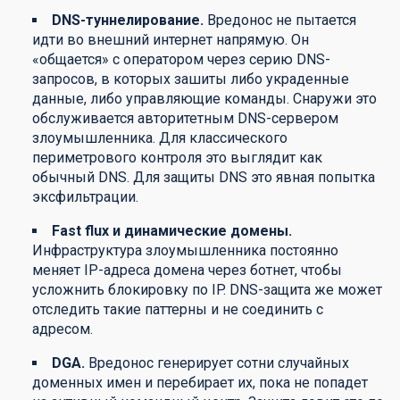
DNS-туннелирование.
Вредонос не пытается
идти во внешний интернет напрямую. Он
«общается» с оператором через серию DNS-
запросов, в которых зашиты либо украденные
данные, либо управляющие команды. Снаружи это
обслуживается авторитетным DNS-сервером
злоумышленника. Для классического
периметрового контроля это выглядит как
обычный DNS. Для защиты DNS это явная попытка
эксфильтрации.
Fast flux и динамические домены.
Инфраструктура злоумышленника постоянно
меняет IP-адреса домена через ботнет, чтобы
усложнить блокировку по IP. DNS-защита же может
отследить такие паттерны и не соединить с
адресом.
DGA.
Вредонос генерирует сотни случайных
доменных имен и перебирает их, пока не попадет