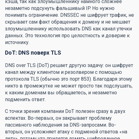
кэша, так как злоумышленнику намного сложнее
незаметно подсунуть фальшивый IP. Но нужно
понимать ограничение. DNSSEC не шифрует трафик, не
скрывает сам факт обращения к домену и не мешает
злоумышленнику использовать DNS как канал утечки
данных. Это технология про целостность и доверие к
источнику.
DoT: DNS поверх TLS
DNS over TLS (DoT) решает другую задачу: он шифрует
канал между клиентом и резолвером с помощью
протокола TLS (обычно это порт 853). Благодаря этому
никто в промежутке не может просто так подслушать,
к каким доменам вы обращаетесь, и незаметно
подменить ответ.
С точки зрения компании DoT полезен сразу в двух
аспектах. Во-первых, он закрывает проблему
пассивного наблюдения за DNS-запросами. Во-
вторых, он усложняет атаку с подменой ответов «на
лету», потому что придется ломать шифрованное