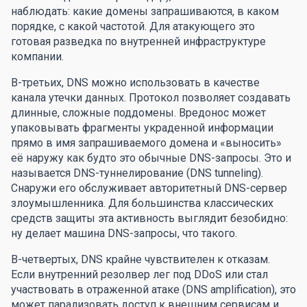
наблюдать: какие домены запрашиваются, в каком
порядке, с какой частотой. Для атакующего это
готовая разведка по внутренней инфраструктуре
компании.
В-третьих, DNS можно использовать в качестве
канала утечки данных. Протокол позволяет создавать
длинные, сложные поддомены. Вредонос может
упаковывать фрагменты украденной информации
прямо в имя запрашиваемого домена и «выносить»
её наружу как будто это обычные DNS-запросы. Это и
называется DNS-туннелирование (DNS tunneling).
Снаружи его обслуживает авторитетный DNS-сервер
злоумышленника. Для большинства классических
средств защиты эта активность выглядит безобидно:
ну делает машина DNS-запросы, что такого.
В-четвертых, DNS крайне чувствителен к отказам.
Если внутренний резолвер лег под DDoS или стал
участвовать в отраженной атаке (DNS amplification), это
может парализовать доступ к внешним сервисам и