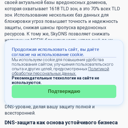
своей актуальной базы вредоносных доменов,
которая охватывает 1618 TLD зон, а это 70% всех TLD
зон. Использование нескольких баз данных для
блокировки угроз повышает точность и надежность
защиты, снижая шансы пропуска вредоносных
ресурсов. К тому же, SkyDNS позволяет снижать
нагрузку на NGFW, блокируя часть угроз ещё до их
попадания на уровень прикладного трафика.
Продолжая использовать сайт, вы даёте
согласие на использование cookie.
Если у вас уже есть межсетевой экран и прокси
Мы используем cookie для повышения удобства
Есть типы угроз, с которыми не справляются средства
пользования сайтом, улучшения пользовательского
защиты, такие как NGFW, UTM или Proxy. Это может
опыта и других целей, предусмотренных
Политикой
обработки персональных данных.
быть DNS-спуфинг, домены, сгенерированные
Рекомендательные технологии на сайте не
алгоритмами (DGA) или DNS-туннелирование. SkyDNS
используются.
предоставляет именно тот уровень защиты DNS,
Подтверждаю
который нужен, чтобы обезопасить вашу сеть от этих
сложных и скрытых атак. Мы нейтрализуем угрозы на
DNS-уровне, делая вашу защиту полной и
всесторонней.
DNS-защита как основа устойчивого бизнеса